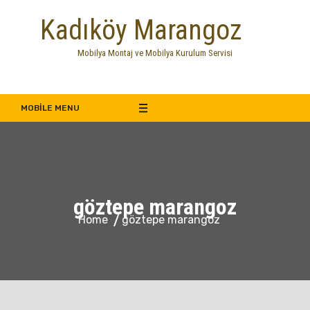
Skip
Kadıköy Marangoz
to
content
Mobilya Montaj ve Mobilya Kurulum Servisi
MOBILE MENU
göztepe marangoz
Home
göztepe marangoz