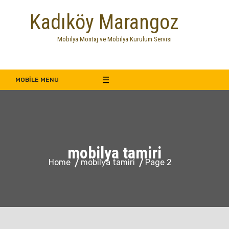
Skip
Kadıköy Marangoz
to
content
Mobilya Montaj ve Mobilya Kurulum Servisi
MOBILE MENU
mobilya tamiri
Home
mobilya tamiri
Page 2