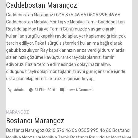
Caddebostan Marangoz
Caddebostan Marangoz 0216 376 46 66 0505 995 46 66
Caddebostan Mobilya Montaj ve Mobilya Tamir Caddebostan
Raylı dolap Montajı ve Tamiri Günümüzde yaygın olarak
kullanılan sürgülü kapaklı raydolaplar, yer kaplamadığı için çok
tercih ediliyor. Fakat sürgü sistemleri kullanıma bağlı olarak
çabuk bozuluyor. Ray kapaklarınızın arıza verdiği durumlarda
sizleri hızlı çözüme kavuşturarak raydolaplarınızı tamir
ediyoruz. Fazla tercih edilmesinden dolayı hazır almış
olduğunuz raylı dolap montajlarınızı aynı gün içerisinde işinde
usta olan ekiplerimiz ile titizlik içerisinde yapı
On
By
Admin
23 Ekim 2018
Leave A Comment
Caddebostan
Marangoz
MARANGOZ
Bostancı Marangoz
Bostancı Marangoz 0216 376 46 66 0505 995 46 66 Bostancı
Mobilya Montaj ve Mobilya Tamir Bostancı Raylı dolap Montajı ve