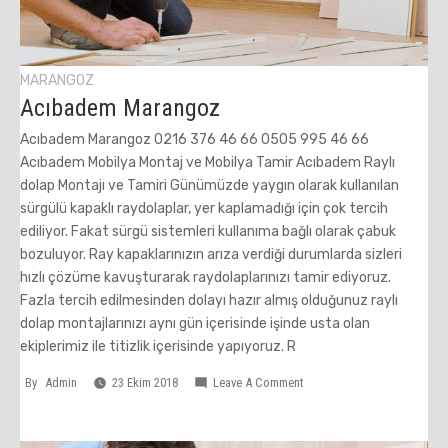
MARANGOZ
Acıbadem Marangoz
Acıbadem Marangoz 0216 376 46 66 0505 995 46 66
Acıbadem Mobilya Montaj ve Mobilya Tamir Acıbadem Raylı
dolap Montajı ve Tamiri Günümüzde yaygın olarak kullanılan
sürgülü kapaklı raydolaplar, yer kaplamadığı için çok tercih
ediliyor. Fakat sürgü sistemleri kullanıma bağlı olarak çabuk
bozuluyor. Ray kapaklarınızın arıza verdiği durumlarda sizleri
hızlı çözüme kavuşturarak raydolaplarınızı tamir ediyoruz.
Fazla tercih edilmesinden dolayı hazır almış olduğunuz raylı
dolap montajlarınızı aynı gün içerisinde işinde usta olan
ekiplerimiz ile titizlik içerisinde yapıyoruz. R
On
By
Admin
23 Ekim 2018
Leave A Comment
Acıbadem
Marangoz