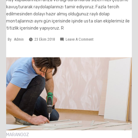
kavuşturarak raydolaplarınızı tamir ediyoruz. Fazla tercih
edilmesinden dolayı hazır almış olduğunuz raylı dolap
montajlarınızı aynı gün içerisinde işinde usta olan ekiplerimiz ile
titizlik içerisinde yapıyoruz. R
On
By
Admin
23 Ekim 2018
Leave A Comment
Caferağa
Marangoz
MARANGOZ