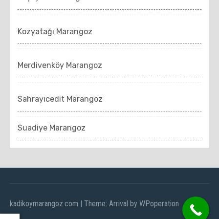
Kozyatağı Marangoz
Merdivenköy Marangoz
Sahrayıcedit Marangoz
Suadiye Marangoz
kadikoymarangoz.com
|
Theme: Arrival by
WPoperation