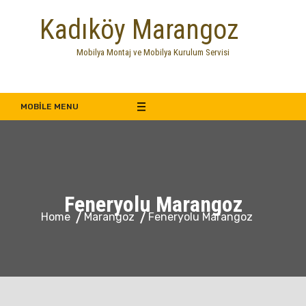
Skip
Kadıköy Marangoz
to
content
Mobilya Montaj ve Mobilya Kurulum Servisi
MOBILE MENU
Feneryolu Marangoz
Home
Marangoz
Feneryolu Marangoz